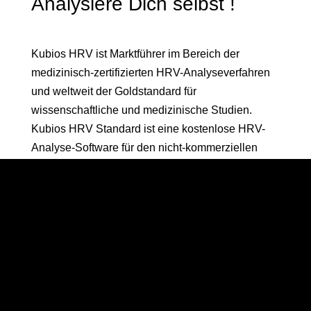
Analysiere Dich selbst !
Kubios HRV ist Marktführer im Bereich der
medizinisch-zertifizierten HRV-Analyseverfahren
und weltweit der Goldstandard für
wissenschaftliche und medizinische Studien.
Kubios HRV Standard ist eine kostenlose HRV-
Analyse-Software für den nicht-kommerziellen
Bedarf, entwickelt von einem Expertenteam
(Medizin und Physik) aus Kuopio, Finnland. Die
erste Version wurde bereits 2004 veröffentlicht und
wird, Stand heute, in über 800 Studien verwendet.