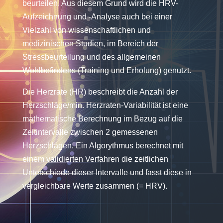
beurteilen. Aus diesem Grund wird die HRV-
Aufzeichnung und -Analyse auch bei einer
Vielzahl von wissenschaftlichen und
medizinischen Studien, im Bereich der
Stressbeurteilung und des allgemeinen
Wohlbefindens (Training und Erholung) genutzt.
Die Herzrate (HR) beschreibt die Anzahl der
Herzschläge/min. Herzraten-Variabilität ist eine
mathematische Berechnung im Bezug auf die
Zeitintervalle zwischen 2 gemessenen
Herzschlägen. Ein Algorythmus berechnet mit
einem validierten Verfahren die zeitlichen
Unterschiede dieser Intervalle und fasst diese in
vergleichbare Werte zusammen (= HRV).