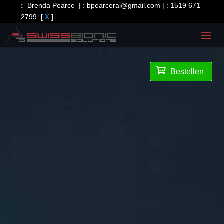
:
Brenda Pearce | :
bpearcerai@gmail.com
| :
1519 671
2799
[
X
]

Bestellen