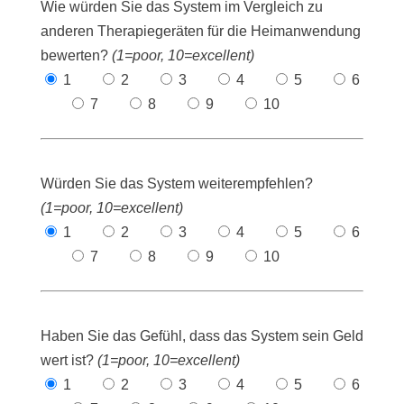
Wie würden Sie das System im Vergleich zu
anderen Therapiegeräten für die Heimanwendung
bewerten?
(1=poor, 10=excellent)
1
2
3
4
5
6
7
8
9
10
Würden Sie das System weiterempfehlen?
(1=poor, 10=excellent)
1
2
3
4
5
6
7
8
9
10
Haben Sie das Gefühl, dass das System sein Geld
wert ist?
(1=poor, 10=excellent)
1
2
3
4
5
6