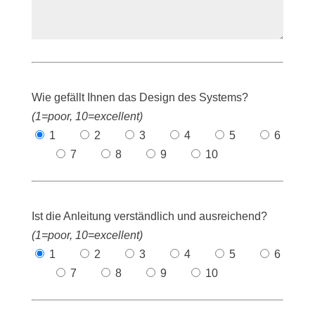
Wie gefällt Ihnen das Design des Systems?
(1=poor, 10=excellent)
1
2
3
4
5
6
7
8
9
10
Ist die Anleitung verständlich und ausreichend?
(1=poor, 10=excellent)
1
2
3
4
5
6
7
8
9
10