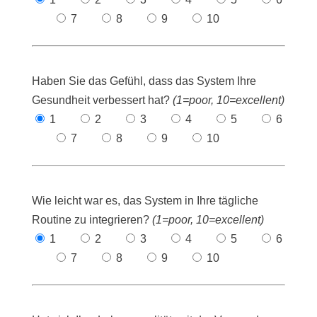
7
8
9
10
Haben Sie das Gefühl, dass das System Ihre
Gesundheit verbessert hat?
(1=poor, 10=excellent)
1
2
3
4
5
6
7
8
9
10
Wie leicht war es, das System in Ihre tägliche
Routine zu integrieren?
(1=poor, 10=excellent)
1
2
3
4
5
6
7
8
9
10