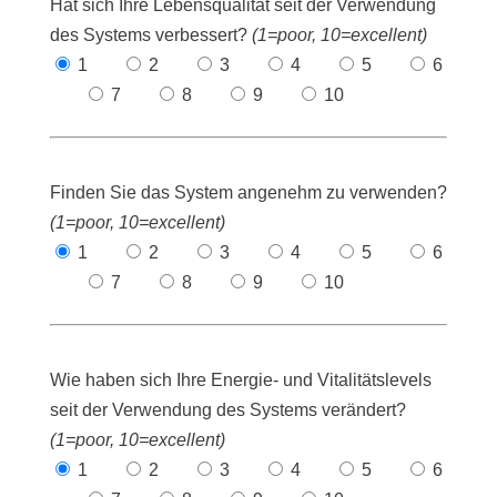
Hat sich Ihre Lebensqualität seit der Verwendung
des Systems verbessert?
(1=poor, 10=excellent)
1
2
3
4
5
6
7
8
9
10
Finden Sie das System angenehm zu verwenden?
(1=poor, 10=excellent)
1
2
3
4
5
6
7
8
9
10
Wie haben sich Ihre Energie- und Vitalitätslevels
seit der Verwendung des Systems verändert?
(1=poor, 10=excellent)
1
2
3
4
5
6