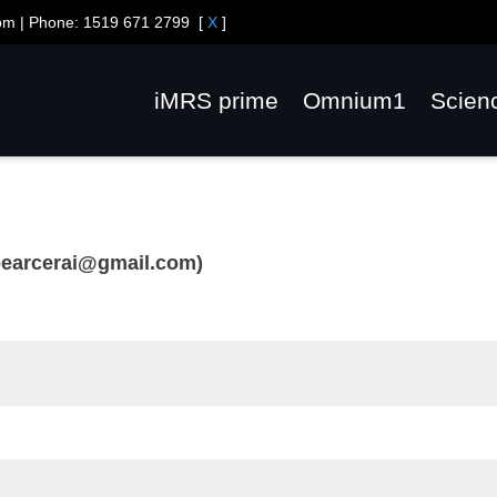
om
| Phone:
1519 671 2799
[
X
]
iMRS prime
Omnium1
Scien
pearcerai@gmail.com)