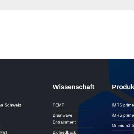
Wissenschaft
Produk
ns Schweiz
PEMF
iMRS prim
Brainwave
iMRS prime
Entrainment
Omnium1 S
i
Biofeedback
5951