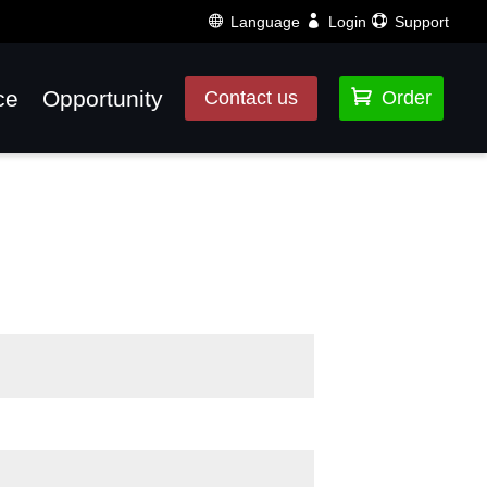
Language
Login
Support
ce
Opportunity

Contact us
Order